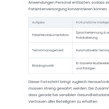
Anwendungen Personal entlasten, sodass sich
Patientenversorgung konzentrieren können.
Aufgabe
KUKünstliche Intellig
Spracherkennung & au
Patientendokumentation
Protokollierung
Terminmanagement
Automatisierte Termi
KI-basierte Mustererk
Bilddiagnostik
und Röntgen
Dieser Fortschritt bringt zugleich Herausfor
müssen streng gewahrt werden. Die Zusammen
dass gerade bei sensiblen Gesundheitsdat
Vertrauen aller Beteiligten zu erhalten.