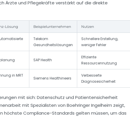
 Ärzte und Pflegekräfte verstärkt auf die direkte
enz-Lösung
Beispielunternehmen
Nutzen
tomatisierte
Telekom
Schnellere Erstellung,
Gesundheitslösungen
weniger Fehler
Effiziente
nplanung
SAP Health
Ressourcennutzung
ennung in MRT
Verbesserte
Siemens Healthineers
Diagnosesicherheit
derungen mit sich: Datenschutz und Patientensicherheit
arbeit mit Spezialisten von Boehringer Ingelheim zeigt,
en höchste Compliance-Standards gelten müssen, um das