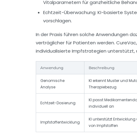
Vitalparametern für ganzheitliche Behan
Echtzeit-Überwachung:
KI-basierte Syst
vorschlagen.
In der Praxis führen solche Anwendungen daz
verträglicher für Patienten werden. CureVac,
individualisierte Impfstrategien unterstütz
Anwendung
Beschreibung
Genomische
KI erkennt Muster und Mut
Analyse
Therapiebezug
KI passt Medikamentendo
Echtzeit-Dosierung
individuell an
KI unterstützt Entwicklu
Impfstoffentwicklung
von Impfstoffen