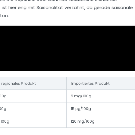
 ist hier eng mit Saisonalität verzahnt, da gerade saisonale
ten.
s regionales Produkt
Importiertes Produkt
100g
5 mg/100g
00g
15 µg/100g
/100g
120 mg/100g