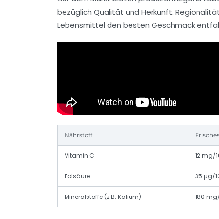
bezüglich Qualität und Herkunft. Regionalität
Lebensmittel den besten Geschmack entfal
Nährstoff
Frische
Vitamin C
12 mg/
Folsäure
35 µg/1
Mineralstoffe (z.B. Kalium)
180 mg