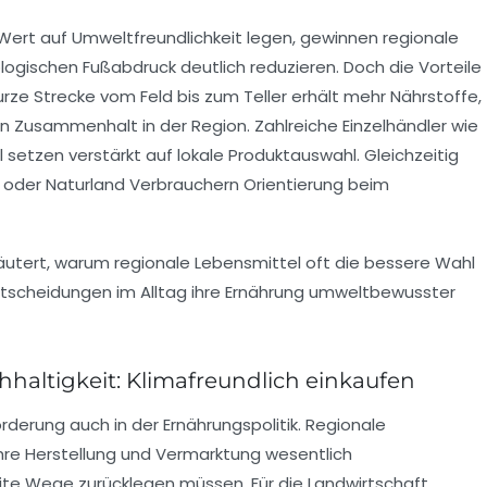
 Wert auf Umweltfreundlichkeit legen, gewinnen regionale
logischen Fußabdruck deutlich reduzieren. Doch die Vorteile
rze Strecke vom Feld bis zum Teller erhält mehr Nährstoffe,
n Zusammenhalt in der Region. Zahlreiche Einzelhändler wie
l
setzen verstärkt auf lokale Produktauswahl. Gleichzeitig
oder
Naturland
Verbrauchern Orientierung beim
utert, warum regionale Lebensmittel oft die bessere Wahl
ntscheidungen im Alltag ihre Ernährung umweltbewusster
haltigkeit: Klimafreundlich einkaufen
rderung auch in der Ernährungspolitik. Regionale
hre Herstellung und Vermarktung wesentlich
eite Wege zurücklegen müssen. Für die Landwirtschaft