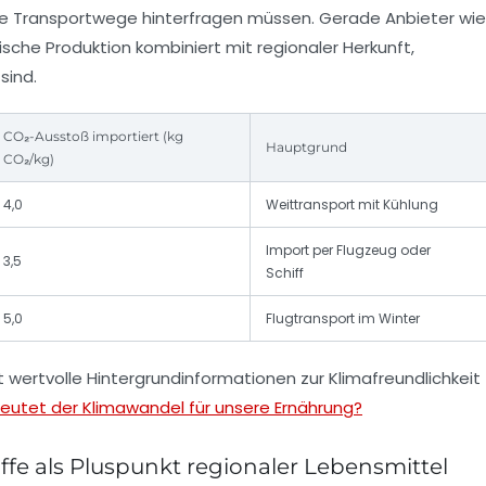
die Transportwege hinterfragen müssen. Gerade Anbieter wie
sche Produktion kombiniert mit regionaler Herkunft,
sind.
CO₂-Ausstoß importiert (kg
Hauptgrund
CO₂/kg)
4,0
Weittransport mit Kühlung
Import per Flugzeug oder
3,5
Schiff
5,0
Flugtransport im Winter
 wertvolle Hintergrundinformationen zur Klimafreundlichkeit
utet der Klimawandel für unsere Ernährung?
fe als Pluspunkt regionaler Lebensmittel