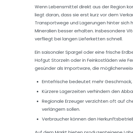
Wenn Lebensmittel direkt aus der Region kom
liegt daran, dass sie erst kurz vor dem Ver
Transportwege und Lagerungen hinter sich h
Mineralien besser erhalten. Insbesondere Vit
verfliegt bei langen Lieferketten schnell.
Ein saisonaler Spargel oder eine frische Erdb
Hofgut Storzeln
oder in Feinkostläden wie
Fe
gesünder als Importware, die möglicherweise
Erntefrische bedeutet mehr Geschmack, 
Kürzere Lagerzeiten verhindern den Abbau
Regionale Erzeuger verzichten oft auf ch
verlängern sollen.
Verbraucher können den Herkunftsbetrieb 
Auf dem Markt bieten produzenteigene Lab