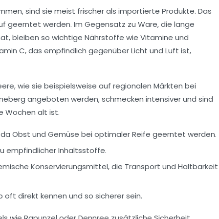
men, sind sie meist frischer als importierte Produkte. Das
kauf geerntet werden. Im Gegensatz zu Ware, die lange
at, bleiben so wichtige Nährstoffe wie Vitamine und
amin C, das empfindlich gegenüber Licht und Luft ist,
eere, wie sie beispielsweise auf regionalen Märkten bei
neberg
angeboten werden, schmecken intensiver und sind
 Wochen alt ist.
da Obst und Gemüse bei optimaler Reife geerntet werden.
 empfindlicher Inhaltsstoffe.
emische Konservierungsmittel, die Transport und Haltbarkeit
oft direkt kennen und so sicherer sein.
els wie
Rapunzel
oder
Dennree
zusätzliche Sicherheit