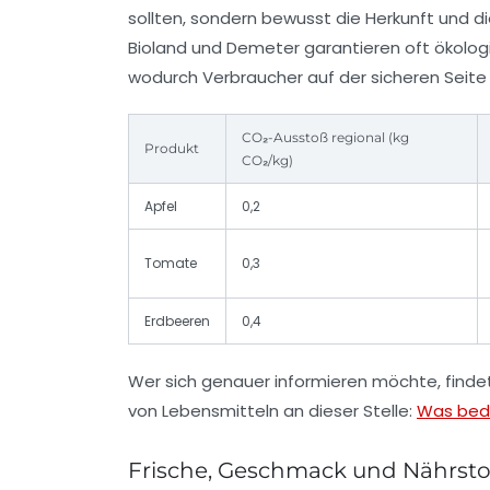
sollten, sondern bewusst die Herkunft und 
Bioland
und
Demeter
garantieren oft ökologi
wodurch Verbraucher auf der sicheren Seite 
CO₂-Ausstoß regional (kg
Produkt
CO₂/kg)
Apfel
0,2
Tomate
0,3
Erdbeeren
0,4
Wer sich genauer informieren möchte, findet
von Lebensmitteln an dieser Stelle:
Was bede
Frische, Geschmack und Nährstof