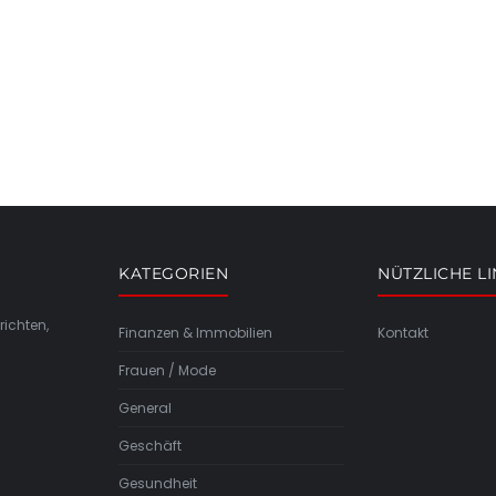
KATEGORIEN
NÜTZLICHE L
richten,
Finanzen & Immobilien
Kontakt
Frauen / Mode
General
Geschäft
Gesundheit