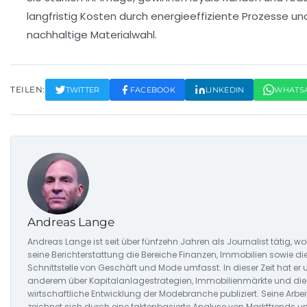
langfristig Kosten durch energieeffiziente Prozesse un
nachhaltige Materialwahl.
TEILEN:
TWITTER
FACEBOOK
LINKEDIN
WHATS
Andreas Lange
Andreas Lange ist seit über fünfzehn Jahren als Journalist tätig, wo
seine Berichterstattung die Bereiche Finanzen, Immobilien sowie di
Schnittstelle von Geschäft und Mode umfasst. In dieser Zeit hat er 
anderem über Kapitalanlagestrategien, Immobilienmärkte und die
wirtschaftliche Entwicklung der Modebranche publiziert. Seine Arbei
zeichnet sich durch eine faktenbasierte Analyse von Markttrends u