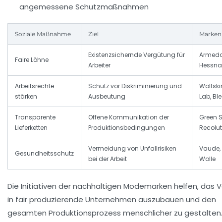
angemessene Schutzmaßnahmen
Soziale Maßnahme
Ziel
Markenb
Existenzsichernde Vergütung für
Armeda
Faire Löhne
Arbeiter
Hessna
Arbeitsrechte
Schutz vor Diskriminierung und
Wolfski
stärken
Ausbeutung
Lab, Bl
Transparente
Offene Kommunikation der
Green S
Lieferketten
Produktionsbedingungen
Recolut
Vermeidung von Unfallrisiken
Vaude,
Gesundheitsschutz
bei der Arbeit
Wolle
Die Initiativen der nachhaltigen Modemarken helfen, das 
in fair produzierende Unternehmen auszubauen und den
gesamten Produktionsprozess menschlicher zu gestalten. 