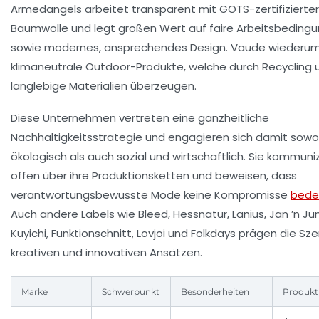
Armedangels arbeitet transparent mit GOTS-zertifizierter
Baumwolle und legt großen Wert auf faire Arbeitsbeding
sowie modernes, ansprechendes Design. Vaude wiederum
klimaneutrale Outdoor-Produkte, welche durch Recycling 
langlebige Materialien überzeugen.
Diese Unternehmen vertreten eine ganzheitliche
Nachhaltigkeitsstrategie und engagieren sich damit sowo
ökologisch als auch sozial und wirtschaftlich. Sie kommuni
offen über ihre Produktionsketten und beweisen, dass
verantwortungsbewusste Mode keine Kompromisse
bede
Auch andere Labels wie
Bleed
,
Hessnatur
,
Lanius
,
Jan ’n Ju
Kuyichi
,
Funktionschnitt
,
Lovjoi
und
Folkdays
prägen die Sze
kreativen und innovativen Ansätzen.
Marke
Schwerpunkt
Besonderheiten
Produktb