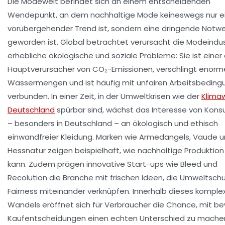
Die Modewelt befindet sich an einem entscheidenden
Wendepunkt, an dem nachhaltige Mode keineswegs nur e
vorübergehender Trend ist, sondern eine dringende Notwe
geworden ist. Global betrachtet verursacht die Modeindus
erhebliche ökologische und soziale Probleme: Sie ist einer
Hauptverursacher von CO₂-Emissionen, verschlingt enorm
Wassermengen und ist häufig mit unfairen Arbeitsbedin
verbunden. In einer Zeit, in der Umweltkrisen wie der
Klima
Deutschland
spürbar sind, wächst das Interesse von Kon
– besonders in Deutschland – an ökologisch und ethisch
einwandfreier Kleidung. Marken wie
Armedangels
,
Vaude
u
Hessnatur
zeigen beispielhaft, wie nachhaltige Produktion
kann. Zudem prägen innovative Start-ups wie
Bleed
und
Recolution
die Branche mit frischen Ideen, die Umweltsch
Fairness miteinander verknüpfen. Innerhalb dieses komple
Wandels eröffnet sich für Verbraucher die Chance, mit b
Kaufentscheidungen einen echten Unterschied zu machen