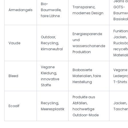
Jeans a
Bio-
Transparenz,
GOTS-
Armedangels
Baumwolle,
modernes Design
Baumwol
faire Löhne
Basiskol
Funktion
Energiesparende
Outdoor,
Jacken,
und
Vaude
Recycling,
Rucksäc
wasserschonende
klimaneutral
recycelt
Produktion
Material
Vegane
Biobasierte
Vegane
Kleidung,
Bleed
Materialien, faire
Lederpro
innovative
Herstellung
T-Shirts
Stoffe
Produkte aus
Recycling,
Abfällen,
Jacken,
Ecoalf
Meeresplastik
hochwertige
Tasche
Outdoor-Mode