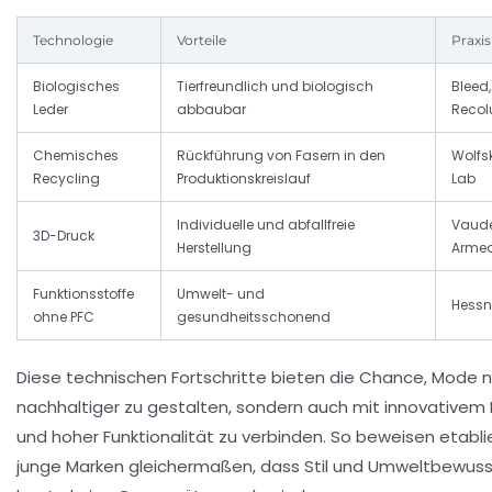
Technologie
Vorteile
Praxis
Biologisches
Tierfreundlich und biologisch
Bleed,
Leder
abbaubar
Recol
Chemisches
Rückführung von Fasern in den
Wolfs
Recycling
Produktionskreislauf
Lab
Individuelle und abfallfreie
Vaude
3D-Druck
Herstellung
Arme
Funktionsstoffe
Umwelt- und
Hessn
ohne PFC
gesundheitsschonend
Diese technischen Fortschritte bieten die Chance, Mode n
nachhaltiger zu gestalten, sondern auch mit innovativem
und hoher Funktionalität zu verbinden. So beweisen etabli
junge Marken gleichermaßen, dass Stil und Umweltbewuss