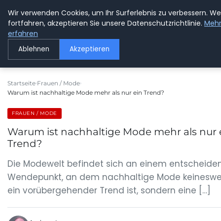
Wir verwenden Cookies, um Ihr Surferlebnis zu verbessern. We
GETOESE IN MOESE
fortfahren, akzeptieren Sie unsere Datenschutzrichtlinie.
Meh
erfahren
Ablehnen
Akzeptieren
Startseite
Frauen / Mode
Warum ist nachhaltige Mode mehr als nur ein Trend?
FRAUEN / MODE
Warum ist nachhaltige Mode mehr als nur 
Trend?
Die Modewelt befindet sich an einem entscheid
Wendepunkt, an dem nachhaltige Mode keineswe
ein vorübergehender Trend ist, sondern eine […]