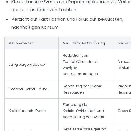
Kleidertausch-Events und Reparaturaktionen zur Verl
der Lebensdauer von Textilien
Verzicht auf Fast Fashion und Fokus auf bewussten,
nachhaltigen Konsum
Kaufverhalten
Nachhaltigkeitswirkung
Markenb
Reduktion von
Textilabfällen durch
Armeda
Langlebige Produkte
weniger
Lanius
Neuanschaffungen
Schonung natürlicher
Recolut
Second-Hand-Käufe
Ressourcen
Hessna
Förderung der
Kleidertausch-Events
Kreislaufwirtschaft und
Green S
Vermeidung von Abfall
Bewusstseinssteigerung