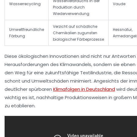
Wasserverbrauchs in der
Wasserrecycling
Vaude
Produktion durch
Wiederverwendung
Verzicht auf schädliche
Umweltfreundliche
Hessnatur,
Chemikalien zugunsten
Färbung
Armedangel
biologischer Färbeprozesse
Diese ökologischen Innovationen sind nicht nur Antworten 
Herausforderungen des Klimawandels, sondern sie ebnen
den Weg für eine zukunftsfähige Textilindustrie, die Ress
schont und Umweltschäden minimiert. Angesichts der im
deutlicher spürbaren
Klimafolgen in Deutschland
wird deut
wichtig es ist, nachhaltige Produktionsweisen in großem 
zu etablieren.