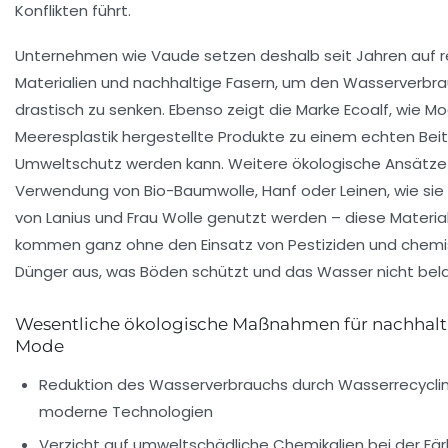
Konflikten führt.
Unternehmen wie
Vaude
setzen deshalb seit Jahren auf 
Materialien und nachhaltige Fasern, um den Wasserverbr
drastisch zu senken. Ebenso zeigt die Marke
Ecoalf
, wie M
Meeresplastik hergestellte Produkte zu einem echten Bei
Umweltschutz werden kann. Weitere ökologische Ansätze 
Verwendung von
Bio-Baumwolle
, Hanf oder Leinen, wie si
von
Lanius
und
Frau Wolle
genutzt werden – diese Materia
kommen ganz ohne den Einsatz von Pestiziden und chem
Dünger aus, was Böden schützt und das Wasser nicht bela
Wesentliche ökologische Maßnahmen für nachhalt
Mode
Reduktion des Wasserverbrauchs durch Wasserrecycli
moderne Technologien
Verzicht auf umweltschädliche Chemikalien bei der Fä