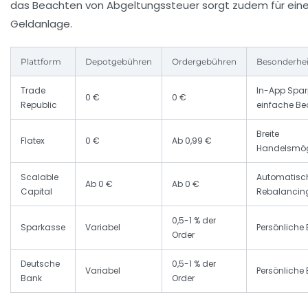
das Beachten von Abgeltungssteuer sorgt zudem für eine 
Geldanlage.
Plattform
Depotgebühren
Ordergebühren
Besonderhe
Trade
In-App Spar
0 €
0 €
Republic
einfache B
Breite
Flatex
0 €
Ab 0,99 €
Handelsmög
Scalable
Automatisc
Ab 0 €
Ab 0 €
Capital
Rebalancin
0,5-1 % der
Sparkasse
Variabel
Persönliche
Order
Deutsche
0,5-1 % der
Variabel
Persönliche
Bank
Order