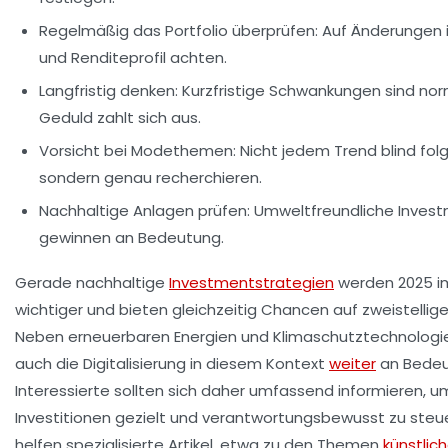
Regelmäßig das Portfolio überprüfen:
Auf Änderungen i
und Renditeprofil achten.
Langfristig denken:
Kurzfristige Schwankungen sind nor
Geduld zahlt sich aus.
Vorsicht bei Modethemen:
Nicht jedem Trend blind fol
sondern genau recherchieren.
Nachhaltige Anlagen prüfen:
Umweltfreundliche Inves
gewinnen an Bedeutung.
Gerade nachhaltige
Investmentstrategien
werden 2025 
wichtiger und bieten gleichzeitig Chancen auf zweistellig
Neben erneuerbaren Energien und Klimaschutztechnologi
auch die Digitalisierung in diesem Kontext
weiter
an Bedeu
Interessierte sollten sich daher umfassend informieren, um
Investitionen gezielt und verantwortungsbewusst zu steue
helfen spezialisierte Artikel, etwa zu den Themen
künstlic