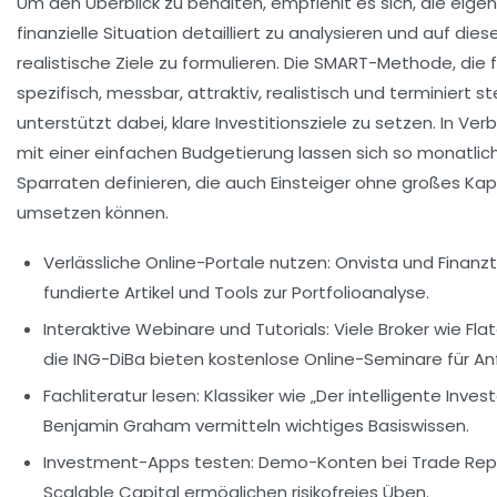
Um den Überblick zu behalten, empfiehlt es sich, die eige
finanzielle Situation detailliert zu analysieren und auf dies
realistische Ziele zu formulieren. Die SMART-Methode, die f
spezifisch, messbar, attraktiv, realistisch und terminiert st
unterstützt dabei, klare Investitionsziele zu setzen. In Ver
mit einer einfachen Budgetierung lassen sich so monatlic
Sparraten definieren, die auch Einsteiger ohne großes Kap
umsetzen können.
Verlässliche Online-Portale nutzen:
Onvista und Finanzt
fundierte Artikel und Tools zur Portfolioanalyse.
Interaktive Webinare und Tutorials:
Viele Broker wie Fla
die ING-DiBa bieten kostenlose Online-Seminare für An
Fachliteratur lesen:
Klassiker wie „Der intelligente Inves
Benjamin Graham vermitteln wichtiges Basiswissen.
Investment-Apps testen:
Demo-Konten bei Trade Repu
Scalable Capital ermöglichen risikofreies Üben.