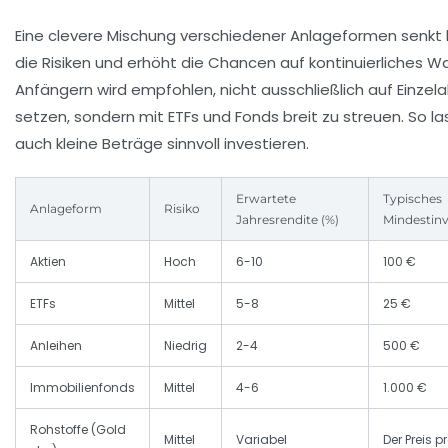
Eine clevere Mischung verschiedener Anlageformen senkt l
die Risiken und erhöht die Chancen auf kontinuierliches 
Anfängern wird empfohlen, nicht ausschließlich auf Einzela
setzen, sondern mit ETFs und Fonds breit zu streuen. So la
auch kleine Beträge sinnvoll investieren.
Erwartete
Typisches
Anlageform
Risiko
Jahresrendite (%)
Mindestin
Aktien
Hoch
6-10
100 €
ETFs
Mittel
5-8
25 €
Anleihen
Niedrig
2-4
500 €
Immobilienfonds
Mittel
4-6
1.000 €
Rohstoffe (Gold
Mittel
Variabel
Der Preis p