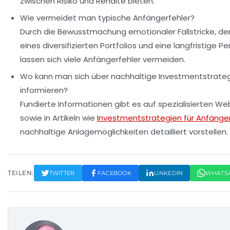
zwischen Risiko und Rendite bieten.
Wie vermeidet man typische Anfängerfehler?
Durch die Bewusstmachung emotionaler Fallstricke, d
eines diversifizierten Portfolios und eine langfristige P
lassen sich viele Anfängerfehler vermeiden.
Wo kann man sich über nachhaltige Investmentstrate
informieren?
Fundierte Informationen gibt es auf spezialisierten We
sowie in Artikeln wie
Investmentstrategien für Anfänge
nachhaltige Anlagemöglichkeiten detailliert vorstellen.
TEILEN:
TWITTER
FACEBOOK
LINKEDIN
WHATS