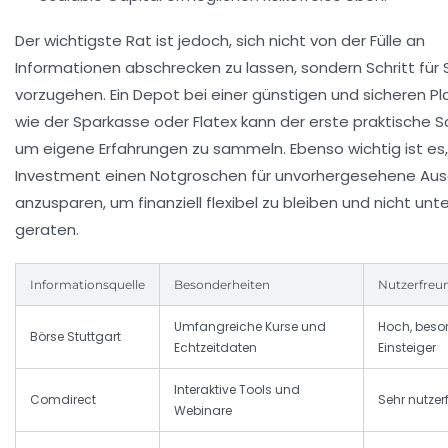
Der wichtigste Rat ist jedoch, sich nicht von der Fülle an
Informationen abschrecken zu lassen, sondern Schritt für S
vorzugehen. Ein Depot bei einer günstigen und sicheren P
wie der Sparkasse oder Flatex kann der erste praktische Sch
um eigene Erfahrungen zu sammeln. Ebenso wichtig ist es
Investment einen Notgroschen für unvorhergesehene Au
anzusparen, um finanziell flexibel zu bleiben und nicht unte
geraten.
Informationsquelle
Besonderheiten
Nutzerfreun
Umfangreiche Kurse und
Hoch, beso
Börse Stuttgart
Echtzeitdaten
Einsteiger
Interaktive Tools und
Comdirect
Sehr nutzer
Webinare