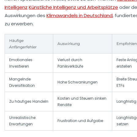
Intelligenz
Künstliche Intelligenz und Arbeitsplätze
oder d
Auswirkungen des
Klimawandels in Deutschland
, fundiert
zu erwerben.
Häufige
Auswirkung
Empfohlen
Anfängerfehler
Emotionales
Verlust durch
Feste Anla
Investieren
Panikverkäufe
erstellen
Mangelnde
Breite Stre
Hohe Schwankungen
Diversifikation
ETFs
Kosten und Steuern sinken
Zu häufiges Handeln
Langfristig
Rendite
Unrealistische
Langfristig
Frustration und Aufgabe
Erwartungen
setzen