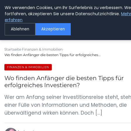
Wir verwenden Cookies, um Ihr Surferlebnis zu verbessern. We
GETOESE IN MOESE
fortfahren, akzeptieren Sie unsere Datenschutzrichtlinie.
Meh
erfahren
Ablehnen
Akzeptieren
Startseite
Finanzen & Immobilien
Wo finden Anfänger die besten Tipps für erfolgreiches…
FINANZEN & IMMOBILIEN
Wo finden Anfänger die besten Tipps für
erfolgreiches Investieren?
Wer am Anfang seiner Investitionsreise steht, steh
einer Fülle von Informationen und Methoden, die
überwältigend wirken können. Doch […]