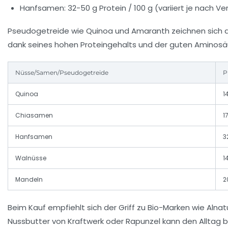
Hanfsamen: 32-50 g Protein / 100 g (variiert je nach Ve
Pseudogetreide wie Quinoa und Amaranth zeichnen sich als 
dank seines hohen Proteingehalts und der guten Aminosä
Nüsse/Samen/Pseudogetreide
P
Quinoa
1
Chiasamen
1
Hanfsamen
3
Walnüsse
1
Mandeln
2
Beim Kauf empfiehlt sich der Griff zu Bio-Marken wie Alna
Nussbutter von Kraftwerk oder Rapunzel kann den Alltag b