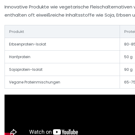
Innovative Produkte wie vegetarische Fleischalternativen v
enthalten oft eiweißreiche Inhaltsstoffe wie Soja, Erbse
Produkt
Protei
Erbsenprotein-Isolat
80-8
Hanfprotein
50 g
Sojaprotein-Isolat
90 g
Vegane Proteinmischungen
65-75