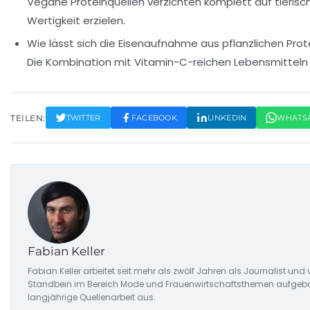
Vegane Proteinquellen verzichten komplett auf tierisc
Wertigkeit erzielen.
Wie lässt sich die Eisenaufnahme aus pflanzlichen Pro
Die Kombination mit Vitamin-C-reichen Lebensmitteln w
TEILEN:
TWITTER
FACEBOOK
LINKEDIN
WHATS
Fabian Keller
Fabian Keller arbeitet seit mehr als zwölf Jahren als Journalist u
Standbein im Bereich Mode und Frauenwirtschaftsthemen aufgebaut,
langjährige Quellenarbeit aus.