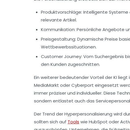
Produktvorschläge:
Intelligente Systeme 
relevante Artikel.
Kommunikation:
Persönliche Angebote und
Preisgestaltung:
Dynamische Preise basier
Wettbewerbssituationen.
Customer Journey:
Vom Suchergebnis bis
den Kunden zugeschnitten.
Ein weiterer bedeutender Vorteil der KI liegt
MediaMarkt oder Cyberport eingesetzt werd
immer präziser und individueller. Diese Tech
sondern entlastet auch das Servicepersonal
Der Trend der Hyperpersonalisierung wird dur
sollten sich auf
Tools
wie HubSpot oder Activ
auszuschöpfen. Unternehmen, die frühzeitig 