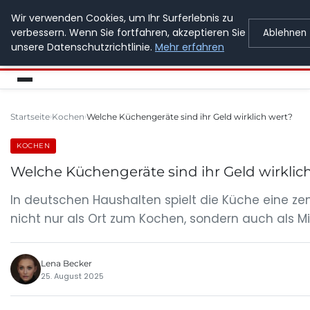
Wir verwenden Cookies, um Ihr Surferlebnis zu
GETOESE IN MOESE
verbessern. Wenn Sie fortfahren, akzeptieren Sie
Ablehnen
unsere Datenschutzrichtlinie.
Mehr erfahren
Startseite
Kochen
Welche Küchengeräte sind ihr Geld wirklich wert?
KOCHEN
Welche Küchengeräte sind ihr Geld wirklic
In deutschen Haushalten spielt die Küche eine zen
nicht nur als Ort zum Kochen, sondern auch als Mi
Lena Becker
25. August 2025