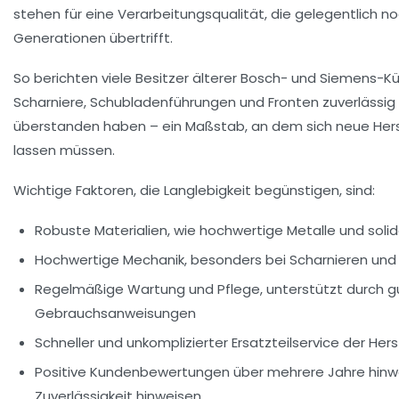
stehen für eine Verarbeitungsqualität, die gelegentlich n
Generationen übertrifft.
So berichten viele Besitzer älterer Bosch- und Siemens-K
Scharniere, Schubladenführungen und Fronten zuverlässig
überstanden haben – ein Maßstab, an dem sich neue Her
lassen müssen.
Wichtige Faktoren, die Langlebigkeit begünstigen, sind:
Robuste Materialien
, wie hochwertige Metalle und soli
Hochwertige Mechanik
, besonders bei Scharnieren un
Regelmäßige Wartung und Pflege
, unterstützt durch 
Gebrauchsanweisungen
Schneller und unkomplizierter Ersatzteilservice
der Herst
Positive Kundenbewertungen
über mehrere Jahre hinwe
Zuverlässigkeit hinweisen