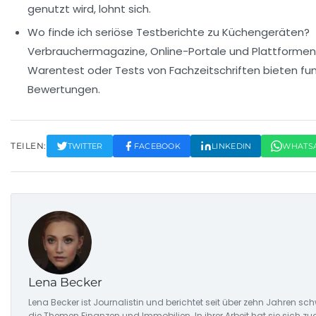
genutzt wird, lohnt sich.
Wo finde ich seriöse Testberichte zu Küchengeräten?
Verbrauchermagazine, Online-Portale und Plattformen 
Warentest oder Tests von Fachzeitschriften bieten fu
Bewertungen.
TEILEN:
TWITTER
FACEBOOK
LINKEDIN
WHATS
Lena Becker
Lena Becker ist Journalistin und berichtet seit über zehn Jahren 
die Themen Finanzen und Immobilien. In ihrer Arbeit hat sie sich z