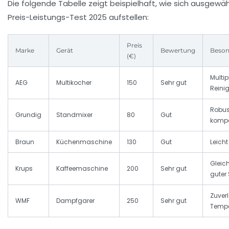
Die folgende Tabelle zeigt beispielhaft, wie sich ausgewä
Preis-Leistungs-Test 2025 aufstellen:
Preis
Marke
Gerät
Bewertung
Beson
(€)
Multi
AEG
Multikocher
150
Sehr gut
Reini
Robus
Grundig
Standmixer
80
Gut
komp
Braun
Küchenmaschine
130
Gut
Leicht
Gleic
Krups
Kaffeemaschine
200
Sehr gut
guter 
Zuver
WMF
Dampfgarer
250
Sehr gut
Tempe