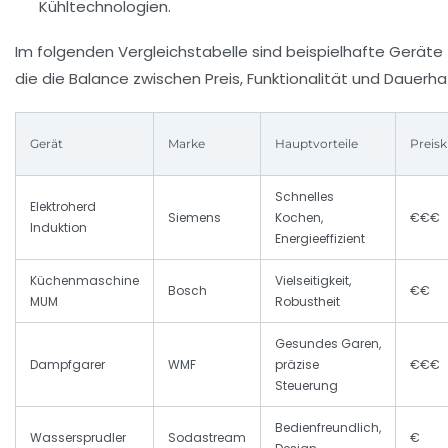
Kühltechnologien.
Im folgenden Vergleichstabelle sind beispielhafte Gerä
die die Balance zwischen Preis, Funktionalität und Dauerha
Gerät
Marke
Hauptvorteile
Preisk
Schnelles
Elektroherd
Siemens
Kochen,
€€€
Induktion
Energieeffizient
Küchenmaschine
Vielseitigkeit,
Bosch
€€
MUM
Robustheit
Gesundes Garen,
Dampfgarer
WMF
präzise
€€€
Steuerung
Bedienfreundlich,
Wassersprudler
Sodastream
€