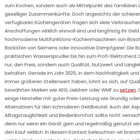
zum Kochen, sondern auch als Mittelpunkt des familiären
geselliger Zusammenkünfte. Doch angesichts der schieren 
verfügbaren Küchengeräten fragen sich viele Verbraucher
Anschaffungen wirklich sinnvoll sind und langfristig ihr Gel
hochmoderne Multifunktions-Küchenmaschinen von Bosch 
Backöfen von Siemens oder innovative Dampfgarer: Die B
praktischen Wassersprudler bis hin zum Profi-Elektroherd. D
nur, den Preis, sondern auch Qualität, Nutzwert und Langleb
behalten. Gerade im Jahr 2025, in dem Nachhaltigkeit und 
immer größeren Stellenwert haben, lohnt es sich, auf Qua
bewährten Marken wie AEG, Liebherr oder WMF zu
setzen
.
einige Hersteller mit guter Preis-Leistung wie Grundig oder
Alternativen für den schmaleren Geldbeutel. Auch der Asp
Alltagstauglichkeit und Bedienkomfort sollte nicht vernac
denn nur wenn ein Gerät gern und regelmäßig genutzt wird
den Kauf wirklich. In diesem Kontext beleuchten wir branc