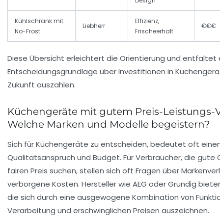
Design
Kühlschrank mit
Effizienz,
Liebherr
€€€
No-Frost
Frischeerhalt
Diese Übersicht erleichtert die Orientierung und entfaltet
Entscheidungsgrundlage über Investitionen in Küchengeräte
Zukunft auszahlen.
Küchengeräte mit gutem Preis-Leistungs-Ve
Welche Marken und Modelle begeistern?
Sich für Küchengeräte zu entscheiden, bedeutet oft ein
Qualitätsanspruch und Budget. Für Verbraucher, die gute 
fairen Preis suchen, stellen sich oft Fragen über Markenver
verborgene Kosten. Hersteller wie
AEG
oder
Grundig
bieten
die sich durch eine ausgewogene Kombination von Funktio
Verarbeitung und erschwinglichen Preisen auszeichnen.