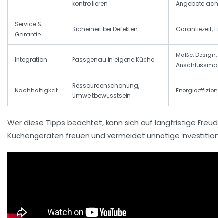
kontrollieren
Angebote ach
Service &
Sicherheit bei Defekten
Garantiezeit, E
Garantie
Maße, Design,
Integration
Passgenau in eigene Küche
Anschlussmög
Ressourcenschonung,
Nachhaltigkeit
Energieeffizien
Umweltbewusstsein
Wer diese Tipps beachtet, kann sich auf langfristige Freu
Küchengeräten freuen und vermeidet unnötige Investitio