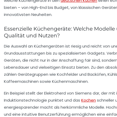
welche Küchengeräte in den
deutschen Küchen
einen ech
bieten – von High-End bis Budget, von klassischen Geräten
innovativsten Neuheiten.
Essenzielle Küchengeräte: Welche Modelle
Qualität und Nutzen?
Die Auswahl an Küchengeräten ist riesig und reicht von une
Grundausstattungen bis zu spezialisierten Gadgets. Ver
Geräten, die nicht nur in der Anschaffung fair sind, sonde
Lebensdauer und vielseitigen Einsatz bieten. Zu den abs
zählen Gerätegruppen wie Kochfelder und Backöfen, Kühl
Kaffeemaschinen sowie Küchenmaschinen.
Ein Beispiel stellt der
Elektroherd von Siemens
dar, der mit 
Induktionstechnologie punktet und das
Kochen
schneller 
energiesparender macht als herkömmliche Modelle. Hochw
und eine intuitive Benutzerführung ermöglichen eine einf