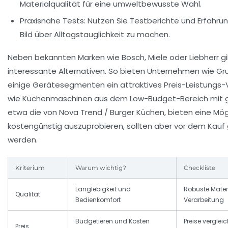
Materialqualität für eine umweltbewusste Wahl.
Praxisnahe Tests:
Nutzen Sie Testberichte und Erfahrun
Bild über Alltagstauglichkeit zu machen.
Neben bekannten Marken wie Bosch, Miele oder Liebherr g
interessante Alternativen. So bieten Unternehmen wie Gru
einige Gerätesegmenten ein attraktives Preis-Leistungs-V
wie Küchenmaschinen aus dem Low-Budget-Bereich mit g
etwa die von Nova Trend / Burger Küchen, bieten eine Mögl
kostengünstig auszuprobieren, sollten aber vor dem Kauf 
werden.
Kriterium
Warum wichtig?
Checkliste
Langlebigkeit und
Robuste Materi
Qualität
Bedienkomfort
Verarbeitung
Budgetieren und Kosten
Preise vergleic
Preis