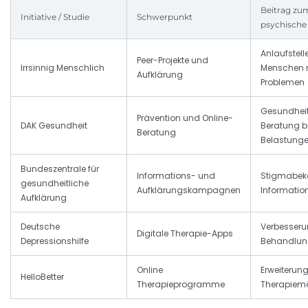
Beitrag z
Initiative / Studie
Schwerpunkt
psychische
Anlaufstell
Peer-Projekte und
Irrsinnig Menschlich
Menschen 
Aufklärung
Problemen
Gesundhei
Prävention und Online-
DAK Gesundheit
Beratung b
Beratung
Belastung
Bundeszentrale für
Informations- und
Stigmabe
gesundheitliche
Aufklärungskampagnen
Informatio
Aufklärung
Deutsche
Verbesser
Digitale Therapie-Apps
Depressionshilfe
Behandlu
Online
Erweiterun
HelloBetter
Therapieprogramme
Therapiemö