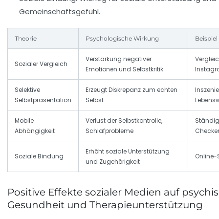
Gemeinschaftsgefühl.
Theorie
Psychologische Wirkung
Beispiel
Verstärkung negativer
Vergleic
Sozialer Vergleich
Emotionen und Selbstkritik
Instagr
Selektive
Erzeugt Diskrepanz zum echten
Inszenie
Selbstpräsentation
Selbst
Lebensw
Mobile
Verlust der Selbstkontrolle,
Ständi
Abhängigkeit
Schlafprobleme
Checke
Erhöht soziale Unterstützung
Soziale Bindung
Online-
und Zugehörigkeit
Positive Effekte sozialer Medien auf psychi
Gesundheit und Therapieunterstützung