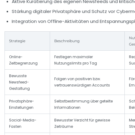
Aktive Kuratierung des eigenen Newsfeeds und kritische
Stärkung digitaler Privatsphäre und Schutz vor Cyberm
Integration von Offline-Aktivitäten und Entspannungs
Nut
Strategie
Beschreibung
Ge
Online-
Festlegen maximaler
Red
Zeitbegrenzung
Nutzungslimits pro Tag
Suc
Bewusste
Folgen von positiven bzw.
För
Newsfeed-
vertrauenswürdigen Accounts
Em
Gestaltung
Privatsphäre-
Selbstbestimmung über geteilte
Sch
Einstellungen
Informationen
Be
Social-Media-
Bewusster Verzicht für gewisse
Men
Fasten
Zeiträume
St