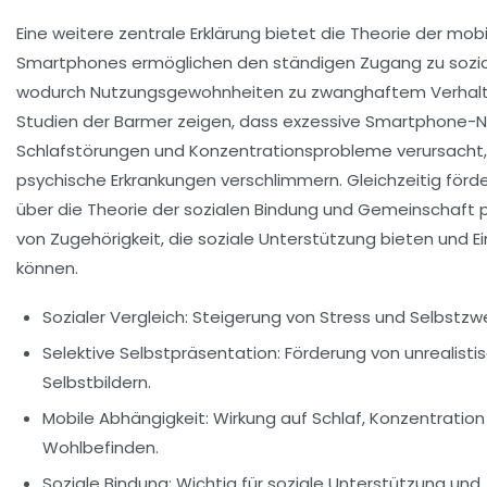
Eine weitere zentrale Erklärung bietet die
Theorie der mobi
Smartphones ermöglichen den ständigen Zugang zu sozia
wodurch Nutzungsgewohnheiten zu zwanghaftem Verhalt
Studien der Barmer zeigen, dass exzessive Smartphone-
Schlafstörungen und Konzentrationsprobleme verursacht
psychische Erkrankungen verschlimmern. Gleichzeitig förd
über die
Theorie der sozialen Bindung und Gemeinschaft
p
von Zugehörigkeit, die soziale Unterstützung bieten und E
können.
Sozialer Vergleich:
Steigerung von Stress und Selbstzwe
Selektive Selbstpräsentation:
Förderung von unrealisti
Selbstbildern.
Mobile Abhängigkeit:
Wirkung auf Schlaf, Konzentratio
Wohlbefinden.
Soziale Bindung:
Wichtig für soziale Unterstützung und