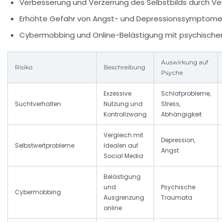
Verbesserung und Verzerrung des Selbstbilds durch Ver
Erhöhte Gefahr von Angst- und Depressionssymptome
Cybermobbing und Online-Belästigung mit psychischen
Auswirkung auf
Risiko
Beschreibung
Psyche
Exzessive
Schlafprobleme,
Suchtverhalten
Nutzung und
Stress,
Kontrollzwang
Abhängigkeit
Vergleich mit
Depression,
Selbstwertprobleme
Idealen auf
Angst
Social Media
Belästigung
und
Psychische
Cybermobbing
Ausgrenzung
Traumata
online