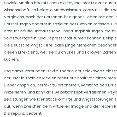
Soziale Medien beeinflussen die Psyche ihrer Nutzer durc
wissenschaftlich belegte Mechanismen. Zentral ist die
The
Vergleichs
, nach der Personen ihr eigenes Leben mit den i
Darstellungen anderer in sozialen Netzwerken messen. Di
erzeugt häufig unrealistische Erwartungshaltungen, die zu
Selbstwertgefühl und Depressivität führen können. Beispie
die
Deutsche Angst-Hilfe
, dass junge Menschen besonders 
diesen Effekt sind, weil sie durch Likes und Follower-Zahl
suchen.
Eng damit verbunden ist die
Theorie der selektiven Selbs
der User in sozialen Medien meist nur positive Seiten ihres
Dieser Anspruch, perfekt zu erscheinen, verstärkt den Druck
inszenieren, und kann das Selbstkonzept verfälschen. Psy
Belastungen wie Identitätskonflikte und Angststörungen 
auf, wenn zwischen dem virtuellen Image und der realen Pe
Diskrepanz besteht.