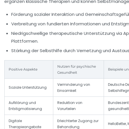
ergänzen klassische Therapien und können Selbstmanage
Förderung sozialer Interaktion und Gemeinschaftsgefüh
Verbreitung von fundierten Informationen und Entstigm
Niedrigschwellige therapeutische Unterstützung via A
Plattformen.
Stärkung der Selbsthilfe durch Vernetzung und Austaus
Nutzen für psychische
Positive Aspekte
Beispiele u
Gesundheit
Verminderung von
Deutsche De
Soziale Unterstützung
Einsamkeit
Selbshilfeg
Aufklärung und
Reduktion von
Bundeszentr
Entstigmatisierung
Vorurteilen
gesundheitl
Digitale
Erleichterter Zugang zur
HelloBetter
Therapieangebote
Behandlung