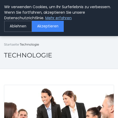
Wir verwenden Cookies, um Ihr Surferlebnis zu verbessern.
GETOESE IN MOESE
Wenn Sie fortfahren, akzeptieren Sie unsere
Datenschutzrichtlinie.
Mehr erfahren
Ablehnen
Akzeptieren
Startseite
Technologie
TECHNOLOGIE