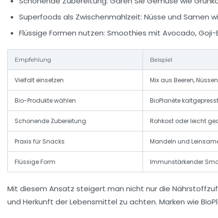
Schonende Zubereitung:
Garen Sie Gemüse wie Grünkohl
Superfoods als Zwischenmahlzeit:
Nüsse und Samen wie
Flüssige Formen nutzen:
Smoothies mit Avocado, Goji-B
Empfehlung
Beispiel
Vielfalt einsetzen
Mix aus Beeren, Nüssen
Bio-Produkte wählen
BioPlanète kaltgepresst
Schonende Zubereitung
Rohkost oder leicht ge
Praxis für Snacks
Mandeln und Leinsame
Flüssige Form
Immunstärkender Smo
Mit diesem Ansatz steigert man nicht nur die Nährstoffzuf
und Herkunft der Lebensmittel zu achten. Marken wie BioP