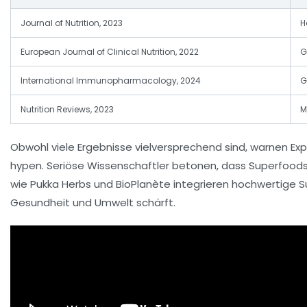
Journal of Nutrition, 2023
H
European Journal of Clinical Nutrition, 2022
G
International Immunopharmacology, 2024
G
Nutrition Reviews, 2023
M
Obwohl viele Ergebnisse vielversprechend sind, warnen Ex
hypen. Seriöse Wissenschaftler betonen, dass Superfoods 
wie Pukka Herbs und BioPlanète integrieren hochwertige 
Gesundheit und Umwelt schärft.