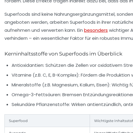
fördern. Diese Effekte tragen indirekt dazu bei, dass da
Superfoods sind keine Nahrungsergänzungsmittel, sondern 
angeboten werden, arbeiten Superfoods in ihrer natürlic
aufnehmen und verwerten kann. Ein
besonders
wichtiger A
verhindern – ein wesentlicher Faktor für ein robustes Im
Kerninhaltsstoffe von Superfoods im Überblick
Antioxidantien:
Schützen die Zellen vor oxidativem Str
Vitamine (z.B. C, E, B-Komplex):
Fördern die Produktion 
Mineralstoffe (z.B. Magnesium, Kalium, Eisen):
Wichtig f
Omega-3-Fettsäuren:
Bremsen Entzündungsreaktionen
Sekundäre Pflanzenstoffe:
Wirken antientzündlich, ant
Superfood
Wichtigste Inhaltssto