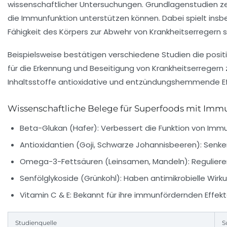
wissenschaftlicher Untersuchungen. Grundlagenstudien ze
die Immunfunktion unterstützen können. Dabei spielt insbe
Fähigkeit des Körpers zur Abwehr von Krankheitserregern
Beispielsweise bestätigen verschiedene Studien die posit
für die Erkennung und Beseitigung von Krankheitserregern
Inhaltsstoffe antioxidative und entzündungshemmende Ef
Wissenschaftliche Belege für Superfoods mit Im
Beta-Glukan (Hafer):
Verbessert die Funktion von Immun
Antioxidantien (Goji, Schwarze Johannisbeeren):
Senken
Omega-3-Fettsäuren (Leinsamen, Mandeln):
Reguliere
Senfölglykoside (Grünkohl):
Haben antimikrobielle Wirku
Vitamin C & E:
Bekannt für ihre immunfördernden Effekt
Studienquelle
S