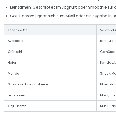
Leinsamen:
Geschrotet im Joghurt oder Smoothie für d
Goji-Beeren:
Eignet sich zum Müsli oder als Zugabe in B
Lebensmittel
Verwend
Avocado
Brotaufstr
Grünkohl
Gemüsech
Hafer
Porridge,
Mandeln
Snack, M
Schwarze Johannisbeeren
Marmelade
Leinsamen
Müsli, Smo
Goji-Beeren
Müsli, Ba