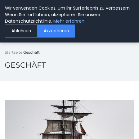
Wir verwenden Cookies, um Ihr Surferlebnis zu verbessern.
GETOESE IN MOESE
Wenn Sie fortfahren, akzeptieren Sie unsere
Datenschutzrichtlinie.
Mehr erfahren
Ablehnen
Akzeptieren
Startseite
Geschäft
GESCHÄFT