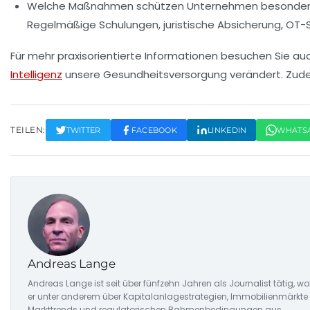
Welche Maßnahmen schützen Unternehmen besonder
Regelmäßige Schulungen, juristische Absicherung, OT
Für mehr praxisorientierte Informationen besuchen Sie a
Intelligenz
unsere Gesundheitsversorgung verändert. Zudem
TEILEN:
TWITTER
FACEBOOK
LINKEDIN
WHATS
Andreas Lange
Andreas Lange ist seit über fünfzehn Jahren als Journalist tätig, w
er unter anderem über Kapitalanlagestrategien, Immobilienmärkte u
Markttrends und regulatorischen Rahmenbedingungen aus.