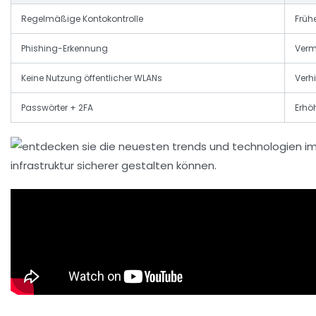
Regelmäßige Kontokontrolle
Früh
Phishing-Erkennung
Verm
Keine Nutzung öffentlicher WLANs
Verh
Passwörter + 2FA
Erhö