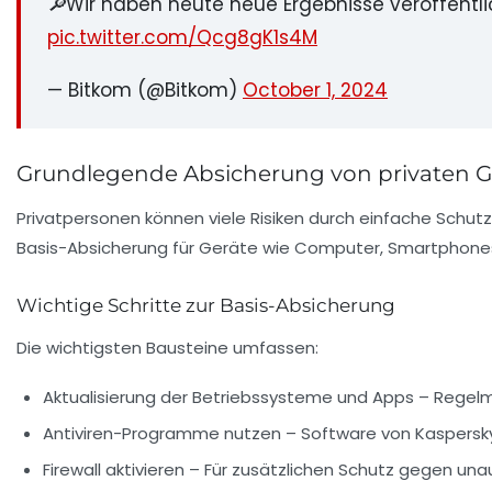
🔎Wir haben heute neue Ergebnisse veröffentli
pic.twitter.com/Qcg8gK1s4M
— Bitkom (@Bitkom)
October 1, 2024
Grundlegende Absicherung von privaten Ge
Privatpersonen können viele Risiken durch einfache Schut
Basis-Absicherung für Geräte wie Computer, Smartphones
Wichtige Schritte zur Basis-Absicherung
Die wichtigsten Bausteine umfassen:
Aktualisierung der Betriebssysteme und Apps
– Regelmä
Antiviren-Programme nutzen
– Software von Kaspersky,
Firewall aktivieren
– Für zusätzlichen Schutz gegen unaut